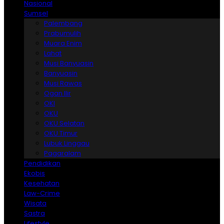
Nasional
Sumsel
Palembang
Prabumulih
Muara Enim
Lahat
Musi Banyuasin
Banyuasin
Musi Rawas
Ogan Ilir
OKI
OKU
OKU Selatan
OKU Timur
Lubuk Linggau
Pagaralam
Pendidikan
Ekobis
Kesehatan
Law-Crime
Wisata
Sastra
Lifestyle