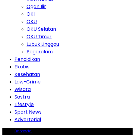
Ogan Ilir
OKI
OKU
OKU Selatan
OKU Timur
Lubuk Linggau
Pagaralam
Pendidikan
Ekobis
Kesehatan
Law-Crime
Wisata
Sastra
Lifestyle
Sport News
Advertorial
Beranda