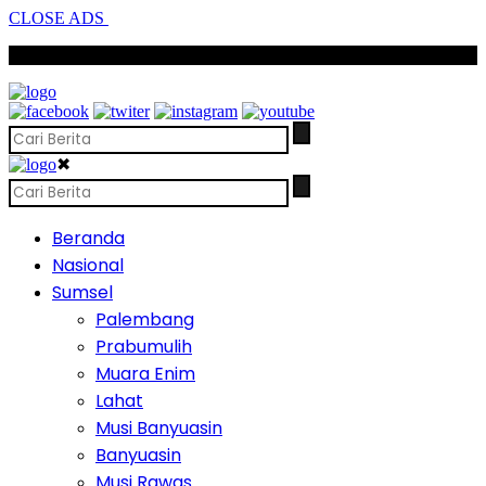
CLOSE ADS
SCROLL TO CONTINUE WITH CONTENT
✖
Beranda
Nasional
Sumsel
Palembang
Prabumulih
Muara Enim
Lahat
Musi Banyuasin
Banyuasin
Musi Rawas