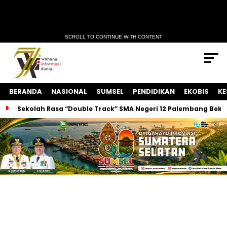
SCROLL TO CONTINUE WITH CONTENT
BERANDA
NASIONAL
SUMSEL
PENDIDIKAN
EKOBIS
KE
Sekolah Rasa “Double Track” SMA Negeri 12 Palembang Bekal