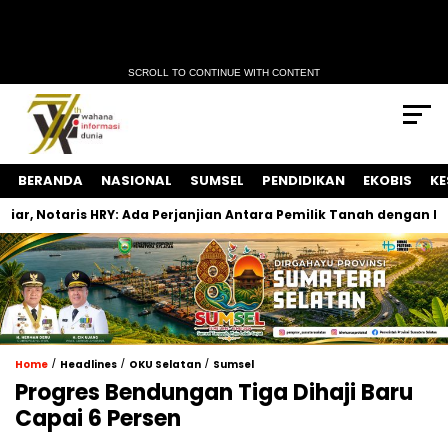
SCROLL TO CONTINUE WITH CONTENT
BERANDA
NASIONAL
SUMSEL
PENDIDIKAN
EKOBIS
KE
, Notaris HRY: Ada Perjanjian Antara Pemilik Tanah dengan Deve
/
/
/
Home
Headlines
OKU Selatan
Sumsel
Progres Bendungan Tiga Dihaji Baru
Capai 6 Persen