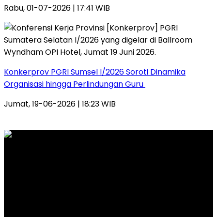
Rabu, 01-07-2026 | 17:41 WIB
Konkerprov PGRI Sumsel I/2026 Soroti Dinamika
Organisasi hingga Perlindungan Guru ‎
Jumat, 19-06-2026 | 18:23 WIB
PT. INTERMEDIA WAHANA MANDIRI
Alamat Kantor Redaksi:
Jl. Veteran Nomor 907 RT. 14 RW. 04 Kelurahan 20 Ilir
D.I Kecamatan Ilir Timur 1 Palembang
Email: redaksi.wideazone@gmail.com
Telp. 081212 444 644 – 0813 67459281