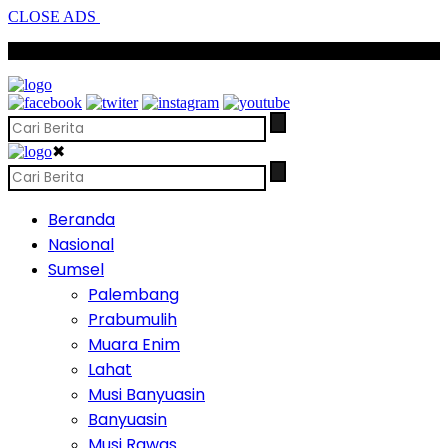
CLOSE ADS
SCROLL TO CONTINUE WITH CONTENT
✖
Beranda
Nasional
Sumsel
Palembang
Prabumulih
Muara Enim
Lahat
Musi Banyuasin
Banyuasin
Musi Rawas