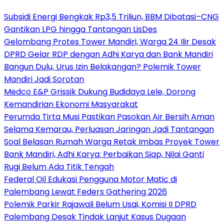
Subsidi Energi Bengkak Rp3,5 Triliun, BBM Dibatasi–CNG
Gantikan LPG hingga Tantangan LisDes
Gelombang Protes Tower Mandiri, Warga 24 Ilir Desak
DPRD Gelar RDP dengan Adhi Karya dan Bank Mandiri
Bangun Dulu, Urus Izin Belakangan? Polemik Tower
Mandiri Jadi Sorotan
Medco E&P Grissik Dukung Budidaya Lele, Dorong
Kemandirian Ekonomi Masyarakat
Perumda Tirta Musi Pastikan Pasokan Air Bersih Aman
Selama Kemarau, Perluasan Jaringan Jadi Tantangan
Soal Belasan Rumah Warga Retak Imbas Proyek Tower
Bank Mandiri, Adhi Karya: Perbaikan Siap, Nilai Ganti
Rugi Belum Ada Titik Tengah
Federal Oil Edukasi Pengguna Motor Matic di
Palembang Lewat Feders Gathering 2026
Polemik Parkir Rajawali Belum Usai, Komisi II DPRD
Palembang Desak Tindak Lanjut Kasus Dugaan