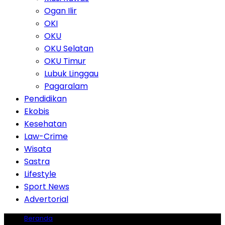
Ogan Ilir
OKI
OKU
OKU Selatan
OKU Timur
Lubuk Linggau
Pagaralam
Pendidikan
Ekobis
Kesehatan
Law-Crime
Wisata
Sastra
Lifestyle
Sport News
Advertorial
Beranda