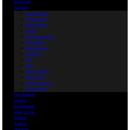
Nasional
Sumsel
Palembang
Prabumulih
Muara Enim
Lahat
Musi Banyuasin
Banyuasin
Musi Rawas
Ogan Ilir
OKI
OKU
OKU Selatan
OKU Timur
Lubuk Linggau
Pagaralam
Pendidikan
Ekobis
Kesehatan
Law-Crime
Wisata
Sastra
Lifestyle