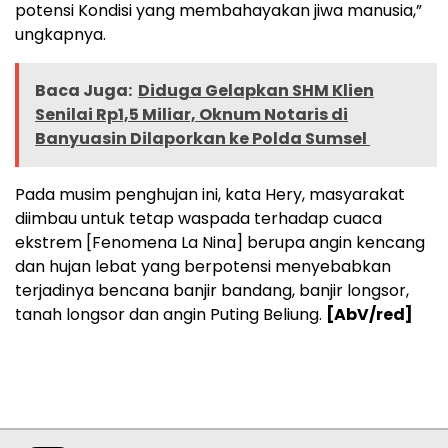
potensi Kondisi yang membahayakan jiwa manusia,”
ungkapnya.
Baca Juga:
Diduga Gelapkan SHM Klien
Senilai Rp1,5 Miliar, Oknum Notaris di
Banyuasin Dilaporkan ke Polda Sumsel ‎
Pada musim penghujan ini, kata Hery, masyarakat
diimbau untuk tetap waspada terhadap cuaca
ekstrem [Fenomena La Nina] berupa angin kencang
dan hujan lebat yang berpotensi menyebabkan
terjadinya bencana banjir bandang, banjir longsor,
tanah longsor dan angin Puting Beliung.
[AbV/red]