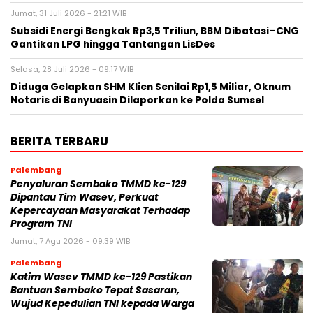
Jumat, 31 Juli 2026 - 21:21 WIB
Subsidi Energi Bengkak Rp3,5 Triliun, BBM Dibatasi–CNG
Gantikan LPG hingga Tantangan LisDes
Selasa, 28 Juli 2026 - 09:17 WIB
Diduga Gelapkan SHM Klien Senilai Rp1,5 Miliar, Oknum
Notaris di Banyuasin Dilaporkan ke Polda Sumsel ‎
BERITA TERBARU
Palembang
Penyaluran Sembako TMMD ke-129
Dipantau Tim Wasev, Perkuat
Kepercayaan Masyarakat Terhadap
Program TNI
Jumat, 7 Agu 2026 - 09:39 WIB
Palembang
Katim Wasev TMMD ke-129 Pastikan
Bantuan Sembako Tepat Sasaran,
Wujud Kepedulian TNI kepada Warga