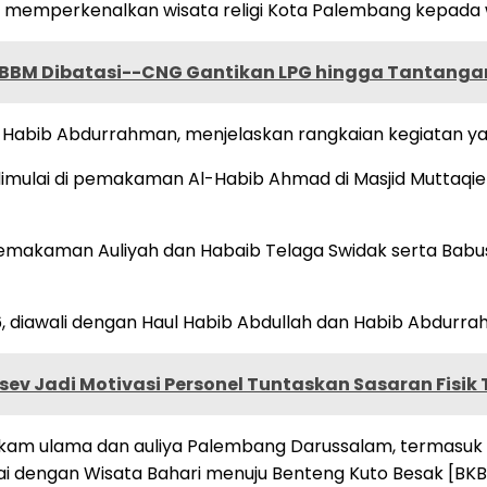
pu memperkenalkan wisata religi Kota Palembang kepad
n, BBM Dibatasi--CNG Gantikan LPG hingga Tantanga
a, Habib Abdurrahman, menjelaskan rangkaian kegiatan ya
 dimulai di pemakaman Al-Habib Ahmad di Masjid Muttaqie
e pemakaman Auliyah dan Habaib Telaga Swidak serta Bab
26, diawali dengan Haul Habib Abdullah dan Habib Abdurr
v Jadi Motivasi Personel Tuntaskan Sasaran Fisik
am ulama dan auliya Palembang Darussalam, termasuk m
i dengan Wisata Bahari menuju Benteng Kuto Besak [BKB