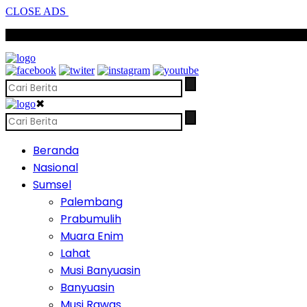
CLOSE ADS
SCROLL TO CONTINUE WITH CONTENT
✖
Beranda
Nasional
Sumsel
Palembang
Prabumulih
Muara Enim
Lahat
Musi Banyuasin
Banyuasin
Musi Rawas