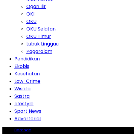
Ogan Ilir
OKI
OKU
OKU Selatan
OKU Timur
Lubuk Linggau
Pagaralam
Pendidikan
Ekobis
Kesehatan
Law-Crime
Wisata
Sastra
Lifestyle
Sport News
Advertorial
Beranda