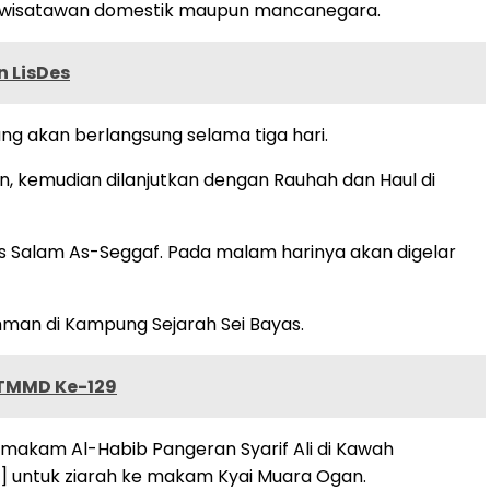
a wisatawan domestik maupun mancanegara.
n LisDes
ng akan berlangsung selama tiga hari.
n, kemudian dilanjutkan dengan Rauhah dan Haul di
us Salam As-Seggaf. Pada malam harinya akan digelar
ahman di Kampung Sejarah Sei Bayas.
 TMMD Ke-129
akam Al-Habib Pangeran Syarif Ali di Kawah
] untuk ziarah ke makam Kyai Muara Ogan.