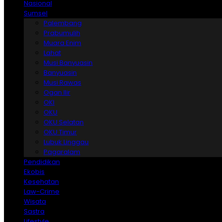
Nasional
Sumsel
Palembang
Prabumulih
Muara Enim
Lahat
Musi Banyuasin
Banyuasin
Musi Rawas
Ogan Ilir
OKI
OKU
OKU Selatan
OKU Timur
Lubuk Linggau
Pagaralam
Pendidikan
Ekobis
Kesehatan
Law-Crime
Wisata
Sastra
Lifestyle