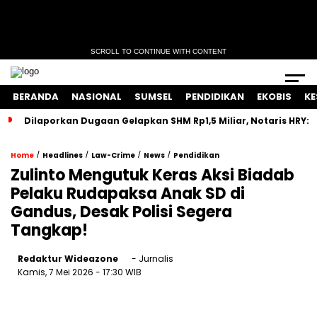
SCROLL TO CONTINUE WITH CONTENT
BERANDA
NASIONAL
SUMSEL
PENDIDIKAN
EKOBIS
KE
Dilaporkan Dugaan Gelapkan SHM Rp1,5 Miliar, Notaris HRY:
/
/
/
/
Home
Headlines
Law-Crime
News
Pendidikan
Zulinto Mengutuk Keras Aksi Biadab
Pelaku Rudapaksa Anak SD di
Gandus, Desak Polisi Segera
Tangkap!
Redaktur Wideazone
- Jurnalis
Kamis, 7 Mei 2026
- 17:30 WIB