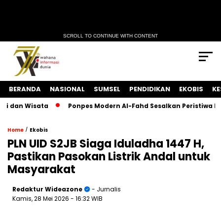
SCROLL TO CONTINUE WITH CONTENT
BERANDA
NASIONAL
SUMSEL
PENDIDIKAN
EKOBIS
KE
 dan Wisata
Ponpes Modern Al-Fahd Sesalkan Peristiwa Keke
/
Home
Ekobis
PLN UID S2JB Siaga Iduladha 1447 H,
Pastikan Pasokan Listrik Andal untuk
Masyarakat
Redaktur Wideazone
- Jurnalis
Kamis, 28 Mei 2026
- 16:32 WIB