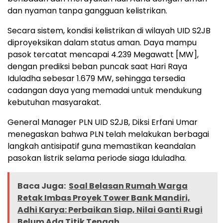
dan nyaman tanpa gangguan kelistrikan.
Secara sistem, kondisi kelistrikan di wilayah UID S2JB
diproyeksikan dalam status aman. Daya mampu
pasok tercatat mencapai 4.239 Megawatt [MW],
dengan prediksi beban puncak saat Hari Raya
Iduladha sebesar 1.679 MW, sehingga tersedia
cadangan daya yang memadai untuk mendukung
kebutuhan masyarakat.
General Manager PLN UID S2JB, Diksi Erfani Umar
menegaskan bahwa PLN telah melakukan berbagai
langkah antisipatif guna memastikan keandalan
pasokan listrik selama periode siaga Iduladha.
Baca Juga:
Soal Belasan Rumah Warga
Retak Imbas Proyek Tower Bank Mandiri,
Adhi Karya: Perbaikan Siap, Nilai Ganti Rugi
Belum Ada Titik Tengah