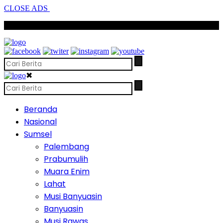
CLOSE ADS
SCROLL TO CONTINUE WITH CONTENT
✖
Beranda
Nasional
Sumsel
Palembang
Prabumulih
Muara Enim
Lahat
Musi Banyuasin
Banyuasin
Musi Rawas