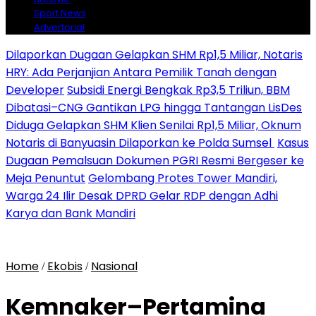
Sport News
Advertorial
Dilaporkan Dugaan Gelapkan SHM Rp1,5 Miliar, Notaris
HRY: Ada Perjanjian Antara Pemilik Tanah dengan
Developer
Subsidi Energi Bengkak Rp3,5 Triliun, BBM
Dibatasi–CNG Gantikan LPG hingga Tantangan LisDes
Diduga Gelapkan SHM Klien Senilai Rp1,5 Miliar, Oknum
Notaris di Banyuasin Dilaporkan ke Polda Sumsel ‎
Kasus
Dugaan Pemalsuan Dokumen PGRI Resmi Bergeser ke
Meja Penuntut
Gelombang Protes Tower Mandiri,
Warga 24 Ilir Desak DPRD Gelar RDP dengan Adhi
Karya dan Bank Mandiri
Home
Ekobis
Nasional
/
/
Kemnaker–Pertamina