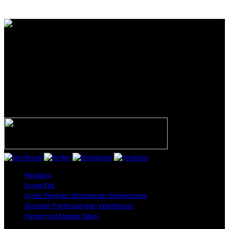
PT. INTERMEDIA WAHANA MANDIRI
Alamat Kantor Redaksi:
Jl. Veteran Nomor 907 RT. 14 RW. 04 Kelurahan 20 Ilir
D.I Kecamatan Ilir Timur 1 Palembang
Email: redaksi.wideazone@gmail.com
Telp. 081212 444 644 – 0813 67459281
Redaksi
Kode Etik
Kode Perilaku Wartawan Wideazone
Standar Perlindungan Wartawan
Pedoman Media Siber