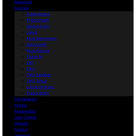
Nasional
Sumsel
Palembang
Prabumulih
Muara Enim
Lahat
Musi Banyuasin
Banyuasin
Musi Rawas
Ogan Ilir
OKI
OKU
OKU Selatan
OKU Timur
Lubuk Linggau
Pagaralam
Pendidikan
Ekobis
Kesehatan
Law-Crime
Wisata
Sastra
Lifestyle