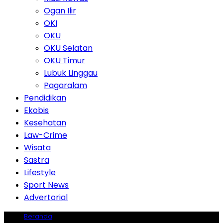
Ogan Ilir
OKI
OKU
OKU Selatan
OKU Timur
Lubuk Linggau
Pagaralam
Pendidikan
Ekobis
Kesehatan
Law-Crime
Wisata
Sastra
Lifestyle
Sport News
Advertorial
Beranda