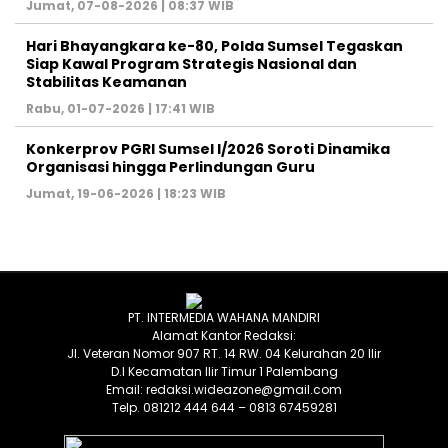
Jumat, 07-08-2026 | 08:37 WIB
Hari Bhayangkara ke-80, Polda Sumsel Tegaskan
Siap Kawal Program Strategis Nasional dan
Stabilitas Keamanan ‎
Rabu, 01-07-2026 | 17:41 WIB
Konkerprov PGRI Sumsel I/2026 Soroti Dinamika
Organisasi hingga Perlindungan Guru ‎
Jumat, 19-06-2026 | 18:23 WIB
PT. INTERMEDIA WAHANA MANDIRI
Alamat Kantor Redaksi:
Jl. Veteran Nomor 907 RT. 14 RW. 04 Kelurahan 20 Ilir
D.I Kecamatan Ilir Timur 1 Palembang
Email: redaksi.wideazone@gmail.com
Telp. 081212 444 644 – 0813 67459281