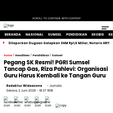
SCROLL TO CONTINUE WITH CONTENT
BERANDA
NASIONAL
SUMSEL
PENDIDIKAN
EKOBIS
KE
Dilaporkan Dugaan Gelapkan SHM Rp1,5 Miliar, Notaris HRY:
/
/
/
Home
Headlines
Pendidikan
Sumsel
Pegang SK Resmi! PGRI Sumsel
Tancap Gas, Riza Pahlevi: Organisasi
Guru Harus Kembali ke Tangan Guru
Redaktur Wideazone
- Jurnalis
Selasa, 2 Juni 2026
- 18:37 WIB