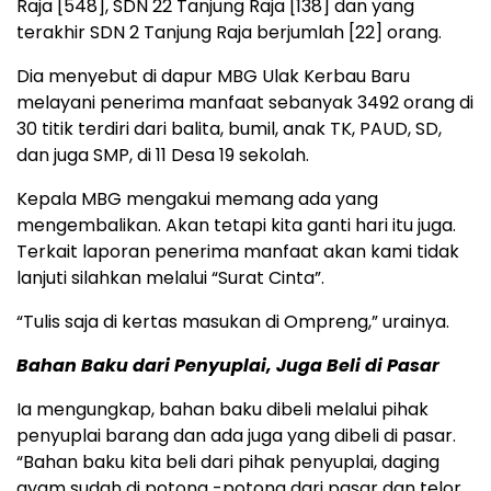
Raja [548], SDN 22 Tanjung Raja [138] dan yang
terakhir SDN 2 Tanjung Raja berjumlah [22] orang.
Dia menyebut di dapur MBG Ulak Kerbau Baru
melayani penerima manfaat sebanyak 3492 orang di
30 titik terdiri dari balita, bumil, anak TK, PAUD, SD,
dan juga SMP, di 11 Desa 19 sekolah.
Kepala MBG mengakui memang ada yang
mengembalikan. Akan tetapi kita ganti hari itu juga.
Terkait laporan penerima manfaat akan kami tidak
lanjuti silahkan melalui “Surat Cinta”.
“Tulis saja di kertas masukan di Ompreng,” urainya.
Bahan Baku dari Penyuplai, Juga Beli di Pasar
Ia mengungkap, bahan baku dibeli melalui pihak
penyuplai barang dan ada juga yang dibeli di pasar.
“Bahan baku kita beli dari pihak penyuplai, daging
ayam sudah di potong -potong dari pasar dan telor