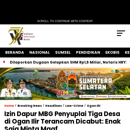
SCROLL TO CONTINUE WITH CONTENT
BERANDA
NASIONAL
SUMSEL
PENDIDIKAN
EKOBIS
KE
Dilaporkan Dugaan Gelapkan SHM Rp1,5 Miliar, Notaris HRY:
/
/
/
/
Home
Breaking News
Headlines
Law-Crime
Ogan Ilir
Izin Dapur MBG Penyuplai Tiga Desa
di Ogan Ilir Terancam Dicabut: Enak
Saja Minta Maaf