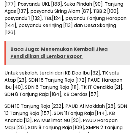
[177], Posyandu UKL [183], Suka Pindah [90], Tanjung
Agas [137], posyandu Siring Alam [87], TBB 2 [100],
posyandu 1 [132], TBL[124], psyandu Tanjung Harapan
[144], posyandu Kerinjing [113] dan Desa Skonjing
[126].
Baca Juga:
Menemukan Kembali Jiwa
Pendidikan di Lembar Rapor ‎
Untuk sekolah, terdiri dari KB Doa Ibu [32], TK satu
Atap [23], SDN 18 Tanjung Raja [172] PAUD Harapan
Ibu [40], SDN 6 Tanjung Raja [111], TK IT Cendikia [21],
SDN 8 Tanjung Raja [184], KB Cerdas [57].
SDN 10 Tanjung Raja [232], PAUD Al Makidah [25], SDN
13 Tanjung Raja [157], SDN 11Tanjug Raja [144], KB
Ananda [13], RA Muslimat NU [20], PAUD Harapan
Maju [26], SDN 9 Tanjung Raja [109], SMPN 2 Tanjung