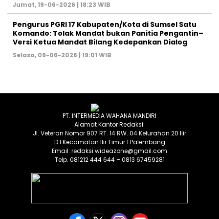
Jumat, 19-06-2026 | 18:23 WIB
Pengurus PGRI 17 Kabupaten/Kota di Sumsel Satu
Komando: Tolak Mandat bukan Panitia Pengantin–
Versi Ketua Mandat Bilang Kedepankan Dialog
Selasa, 09-06-2026 | 19:01 WIB
PT. INTERMEDIA WAHANA MANDIRI
Alamat Kantor Redaksi:
Jl. Veteran Nomor 907 RT. 14 RW. 04 Kelurahan 20 Ilir
D.I Kecamatan Ilir Timur 1 Palembang
Email: redaksi.wideazone@gmail.com
Telp. 081212 444 644 – 0813 67459281