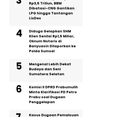
Rp3,5 Triliun, BBM
Dibatasi–CNG Gantikan
LPG hingga Tantangan
LisDes
Diduga Gelapkan SHM
Klien Senilai Rp1,5 Miliar,
Oknum Notaris di
Banyuasin Dilaporkan ke
Polda Sumsel ‎
Mengenal Lebih Dekat
Budaya dan Seni
Sumatera Selatan
Komisi II DPRD Prabumulih
Minta Klarifikasi PD Petro
Prabu soal Dugaan
Penggelapan
Kasus Dugaan Pemalsuan