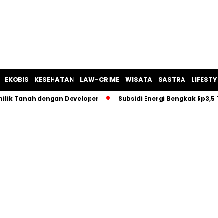
EKOBIS
KESEHATAN
LAW-CRIME
WISATA
SASTRA
LIFESTY
 Tanah dengan Developer
Subsidi Energi Bengkak Rp3,5 Trili