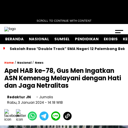
SCROLL TO CONTINUE WITH CONTENT
BERANDA
NASIONAL
SUMSEL
PENDIDIKAN
EKOBIS
KE
Sekolah Rasa “Double Track” SMA Negeri 12 Palembang Bekal
/
/
Home
Nasional
News
Apel HAB ke-78, Gus Men Ingatkan
ASN Kemenag Melayani dengan Hati
dan Jaga Netralitas
Redaktur JN
- Jurnalis
Rabu, 3 Januari 2024
- 14:18 WIB