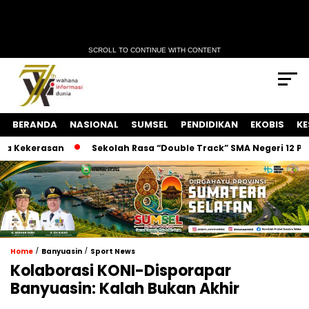
SCROLL TO CONTINUE WITH CONTENT
BERANDA
NASIONAL
SUMSEL
PENDIDIKAN
EKOBIS
KE
 Kekerasan
Sekolah Rasa “Double Track” SMA Negeri 12 Palem
/
/
Home
Banyuasin
Sport News
Kolaborasi KONI-Disporapar
Banyuasin: Kalah Bukan Akhir