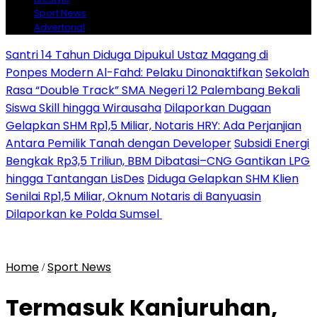
Sport News
Advertorial
Santri 14 Tahun Diduga Dipukul Ustaz Magang di
Ponpes Modern Al-Fahd: Pelaku Dinonaktifkan
Sekolah
Rasa “Double Track” SMA Negeri 12 Palembang Bekali
Siswa Skill hingga Wirausaha
Dilaporkan Dugaan
Gelapkan SHM Rp1,5 Miliar, Notaris HRY: Ada Perjanjian
Antara Pemilik Tanah dengan Developer
Subsidi Energi
Bengkak Rp3,5 Triliun, BBM Dibatasi–CNG Gantikan LPG
hingga Tantangan LisDes
Diduga Gelapkan SHM Klien
Senilai Rp1,5 Miliar, Oknum Notaris di Banyuasin
Dilaporkan ke Polda Sumsel ‎
Home
Sport News
/
Termasuk Kanjuruhan,