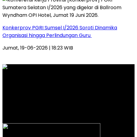
Konkerprov PGRI Sumsel I/2026 Soroti Dinamika
Organisasi hingga Perlindungan Guru ‎
Jumat, 19-06-2026 | 18:23 WIB
PT. INTERMEDIA WAHANA MANDIRI
Alamat Kantor Redaksi:
Jl. Veteran Nomor 907 RT. 14 RW. 04 Kelurahan 20 Ilir
D.I Kecamatan Ilir Timur 1 Palembang
Email: redaksi.wideazone@gmail.com
Telp. 081212 444 644 – 0813 67459281