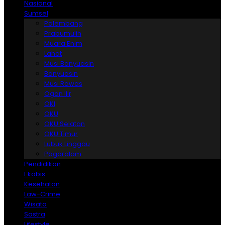
Nasional
Sumsel
Palembang
Prabumulih
Muara Enim
Lahat
Musi Banyuasin
Banyuasin
Musi Rawas
Ogan Ilir
OKI
OKU
OKU Selatan
OKU Timur
Lubuk Linggau
Pagaralam
Pendidikan
Ekobis
Kesehatan
Law-Crime
Wisata
Sastra
Lifestyle