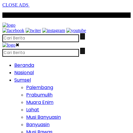
CLOSE ADS
SCROLL TO CONTINUE WITH CONTENT
✖
Beranda
Nasional
Sumsel
Palembang
Prabumulih
Muara Enim
Lahat
Musi Banyuasin
Banyuasin
Musi Rawas