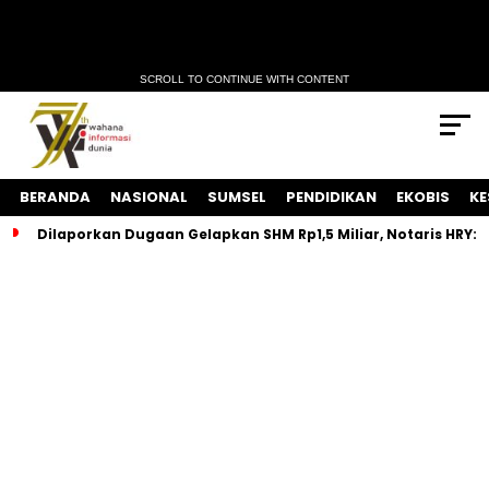
SCROLL TO CONTINUE WITH CONTENT
BERANDA
NASIONAL
SUMSEL
PENDIDIKAN
EKOBIS
KE
Dilaporkan Dugaan Gelapkan SHM Rp1,5 Miliar, Notaris HRY: