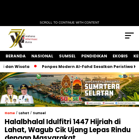
SCROLL TO CONTINUE WITH CONTENT
BERANDA
NASIONAL
SUMSEL
PENDIDIKAN
EKOBIS
KE
 dan Wisata
Ponpes Modern Al-Fahd Sesalkan Peristiwa Keke
/
/
Home
Lahat
Sumsel
Halalbhalal Idulfitri 1447 Hijriah di
Lahat, Wagub Cik Ujang Lepas Rindu
dengan Masyarakat