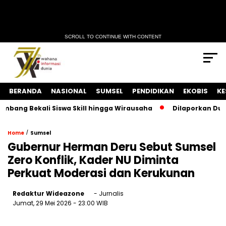
SCROLL TO CONTINUE WITH CONTENT
BERANDA
NASIONAL
SUMSEL
PENDIDIKAN
EKOBIS
KE
 Bekali Siswa Skill hingga Wirausaha
Dilaporkan Dugaan Gel
/
Home
Sumsel
Gubernur Herman Deru Sebut Sumsel
Zero Konflik, Kader NU Diminta
Perkuat Moderasi dan Kerukunan
Redaktur Wideazone
- Jurnalis
Jumat, 29 Mei 2026
- 23:00 WIB