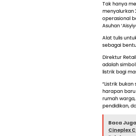
Tak hanya mem
menyalurkan 2
operasional b
Asuhan ‘Aisyiy
Alat tulis unt
sebagai bent
Direktur Retai
adalah simbol
listrik bagi m
“Listrik buka
harapan baru 
rumah warga,
pendidikan, da
Baca Juga
Cineplex 