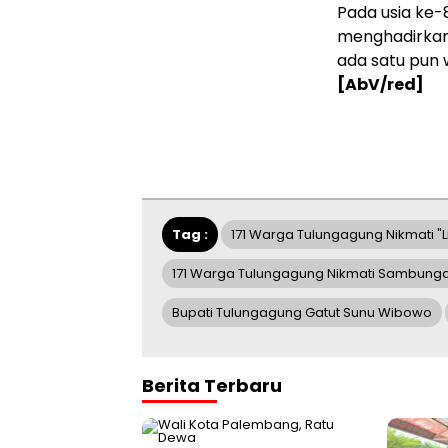
Pada usia ke-
menghadirkan
ada satu pun 
[AbV/red]
Tag :
171 Warga Tulungagung Nikmati "Li
171 Warga Tulungagung Nikmati Sambungan L
Bupati Tulungagung Gatut Sunu Wibowo
Berita Terbaru