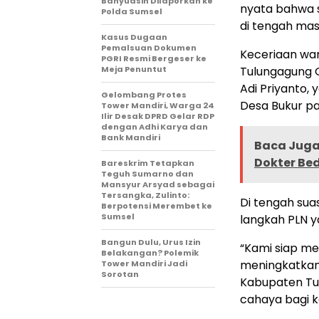
Banyuasin Dilaporkan ke
nyata bahwa 
Polda Sumsel ‎
di tengah mas
Kasus Dugaan
Pemalsuan Dokumen
Keceriaan wa
PGRI Resmi Bergeser ke
Meja Penuntut
Tulungagung G
Adi Priyanto, 
Gelombang Protes
Desa Bukur pad
Tower Mandiri, Warga 24
Ilir Desak DPRD Gelar RDP
dengan Adhi Karya dan
Bank Mandiri
Baca Juga
Dokter Be
Bareskrim Tetapkan
Teguh Sumarno dan
Mansyur Arsyad sebagai
Tersangka, Zulinto:
Di tengah su
Berpotensi Merembet ke
Sumsel
langkah PLN 
Bangun Dulu, Urus Izin
“Kami siap m
Belakangan? Polemik
meningkatkan 
Tower Mandiri Jadi
Sorotan
Kabupaten Tul
cahaya bagi ke