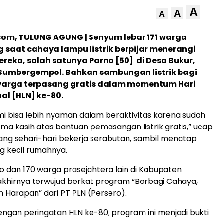
A
A
A
om, TULUNG AGUNG | Senyum lebar 171 warga
saat cahaya lampu listrik berpijar menerangi
eka, salah satunya Parno [50] di Desa Bukur,
umbergempol. Bahkan sambungan listrik bagi
warga terpasang gratis dalam momentum Hari
nal [HLN] ke-80.
i bisa lebih nyaman dalam beraktivitas karena sudah
erima kasih atas bantuan pemasangan listrik gratis,” ucap
 yang sehari-hari bekerja serabutan, sambil menatap
ng kecil rumahnya.
 dan 170 warga prasejahtera lain di Kabupaten
khirnya terwujud berkat program “Berbagi Cahaya,
Harapan” dari PT PLN (Persero).
ngan peringatan HLN ke-80, program ini menjadi bukti