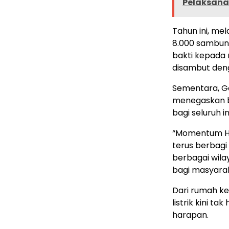
Pelaksan
Tahun ini, me
8.000 sambunga
bakti kepada n
disambut deng
Sementara, G
menegaskan b
bagi seluruh i
“Momentum Har
terus berbagi
berbagai wil
bagi masyarak
Dari rumah kec
listrik kini 
harapan.