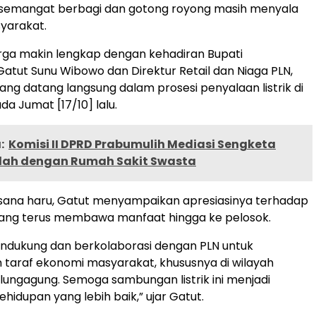
semangat berbagi dan gotong royong masih menyala
yarakat.
rga makin lengkap dengan kehadiran Bupati
atut Sunu Wibowo dan Direktur Retail dan Niaga PLN,
yang datang langsung dalam prosesi penyalaan listrik di
a Jumat [17/10] lalu.
:
Komisi II DPRD Prabumulih Mediasi Sengketa
dah dengan Rumah Sakit Swasta
asana haru, Gatut menyampaikan apresiasinya terhadap
yang terus membawa manfaat hingga ke pelosok.
endukung dan berkolaborasi dengan PLN untuk
taraf ekonomi masyarakat, khususnya di wilayah
ungagung. Semoga sambungan listrik ini menjadi
hidupan yang lebih baik,” ujar Gatut.