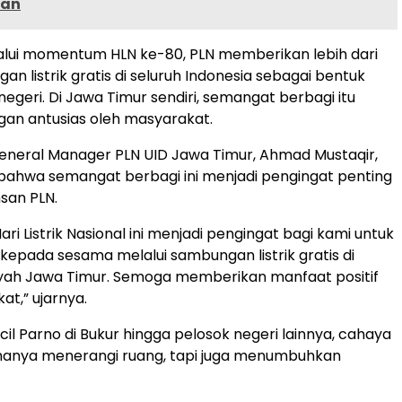
aan
lalui momentum HLN ke-80, PLN memberikan lebih dari
n listrik gratis di seluruh Indonesia sebagai bentuk
egeri. Di Jawa Timur sendiri, semangat berbagi itu
an antusias oleh masyarakat.
eneral Manager PLN UID Jawa Timur, Ahmad Mustaqir,
ahwa semangat berbagi ini menjadi pengingat penting
nsan PLN.
i Listrik Nasional ini menjadi pengingat bagi kami untuk
 kepada sesama melalui sambungan listrik gratis di
ayah Jawa Timur. Semoga memberikan manfaat positif
at,” ujarnya.
il Parno di Bukur hingga pelosok negeri lainnya, cahaya
tak hanya menerangi ruang, tapi juga menumbuhkan