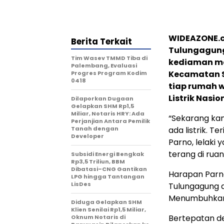
WIDEAZONE.c
Berita Terkait
Tulungagung 
Tim Wasev TMMD Tiba di
kediaman mer
Palembang, Evaluasi
Kecamatan S
Progres Program Kodim
0418
tiap rumah 
Listrik Nasio
Dilaporkan Dugaan
Gelapkan SHM Rp1,5
Miliar, Notaris HRY: Ada
“Sekarang kam
Perjanjian Antara Pemilik
Tanah dengan
ada listrik. T
Developer
Parno, lelaki
terang di rua
Subsidi Energi Bengkak
Rp3,5 Triliun, BBM
Dibatasi–CNG Gantikan
Harapan Parno
LPG hingga Tantangan
LisDes
Tulungagung a
Menumbuhkan 
Diduga Gelapkan SHM
Klien Senilai Rp1,5 Miliar,
Bertepatan de
Oknum Notaris di