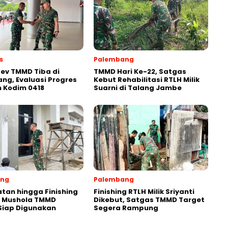
s
Palembang
ev TMMD Tiba di
TMMD Hari Ke-22, Satgas
ng, Evaluasi Progres
Kebut Rehabilitasi RTLH Milik
 Kodim 0418
Suarni di Talang Jambe
ang
Palembang
tan hingga Finishing
Finishing RTLH Milik Sriyanti
, Mushola TMMD
Dikebut, Satgas TMMD Target
Siap Digunakan
Segera Rampung