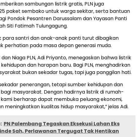
berikan sambungan listrik gratis, PLN juga
5 paket sembako untuk warga sekitar, serta bantuan
agi Pondok Pesantren Darussalam dan Yayasan Panti
ah Siti Fatimah Tulungagung.
uk para santri dan anak-anak panti turut dibagikan
uk perhatian pada masa depan generasi muda.
l dan Niaga PLN, Adi Priyanto, menegaskan bahwa listrik
 kehidupan dan harapan baru. Bagi PLN, menghadirkan
asyarakat bukan sekadar tugas, tapi juga panggilan hati.
n sekadar penerangan, tetapi sumber kehidupan dan
bagi masyarakat. Dengan hadirnya listrik di rumah-
 kami berharap dapat membuka peluang ekonomi,
n meningkatkan kualitas hidup masyarakat,” jelas Adi.
:
PN Palembang Tegaskan Eksekusi Lahan Eks
Cinde Sah, Perlawanan Tergugat Tak Hentikan