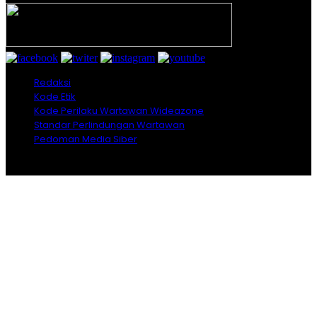
Redaksi
Kode Etik
Kode Perilaku Wartawan Wideazone
Standar Perlindungan Wartawan
Pedoman Media Siber
Copyright© Wideazone.com@2026 ‖ All Right Reserved