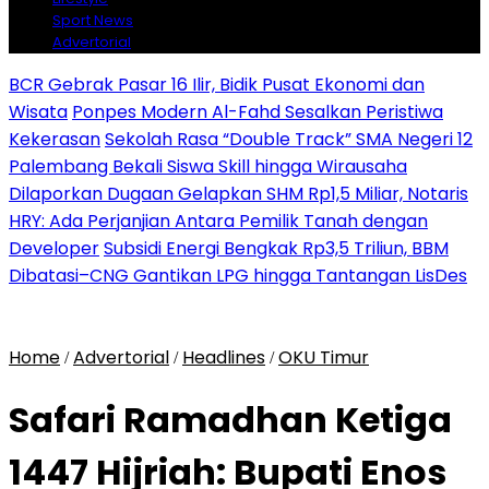
Sport News
Advertorial
BCR Gebrak Pasar 16 Ilir, Bidik Pusat Ekonomi dan
Wisata
Ponpes Modern Al-Fahd Sesalkan Peristiwa
Kekerasan
Sekolah Rasa “Double Track” SMA Negeri 12
Palembang Bekali Siswa Skill hingga Wirausaha
Dilaporkan Dugaan Gelapkan SHM Rp1,5 Miliar, Notaris
HRY: Ada Perjanjian Antara Pemilik Tanah dengan
Developer
Subsidi Energi Bengkak Rp3,5 Triliun, BBM
Dibatasi–CNG Gantikan LPG hingga Tantangan LisDes
Home
Advertorial
Headlines
OKU Timur
/
/
/
Safari Ramadhan Ketiga
1447 Hijriah: Bupati Enos