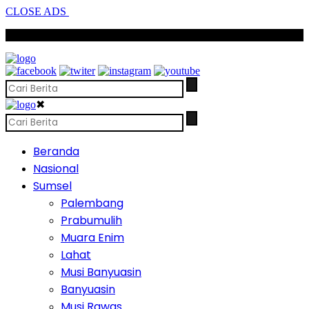
CLOSE ADS
SCROLL TO CONTINUE WITH CONTENT
✖
Beranda
Nasional
Sumsel
Palembang
Prabumulih
Muara Enim
Lahat
Musi Banyuasin
Banyuasin
Musi Rawas