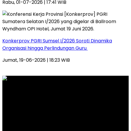
Rabu, 01-07-2026 | 17:41 WIB
Konkerprov PGRI Sumsel I/2026 Soroti Dinamika
Organisasi hingga Perlindungan Guru ‎
Jumat, 19-06-2026 | 18:23 WIB
PT. INTERMEDIA WAHANA MANDIRI
Alamat Kantor Redaksi:
Jl. Veteran Nomor 907 RT. 14 RW. 04 Kelurahan 20 Ilir
D.I Kecamatan Ilir Timur 1 Palembang
Email: redaksi.wideazone@gmail.com
Telp. 081212 444 644 – 0813 67459281