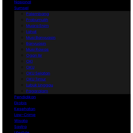
Nasional
Sumsel
Palembang
Prabumulih
Muara Enim
Lahat
Musi Banyuasin
Banyuasin
Musi Rawas
Ogan Ilir
OKI
OKU
OKU Selatan
OKU Timur
Lubuk Linggau
Pagaralam
Pendidikan
Ekobis
Kesehatan
Law-Crime
Wisata
Sastra
Lifestyle