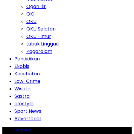
Ogan Ilir
OKI
OKU
OKU Selatan
OKU Timur
Lubuk Linggau
Pagaralam
Pendidikan
Ekobis
Kesehatan
Law-Crime
Wisata
Sastra
Lifestyle
Sport News
Advertorial
Beranda