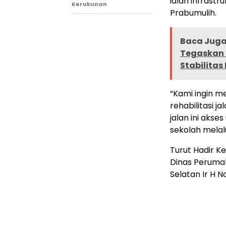
ialah infrast
Kerukunan
Prabumulih.
Baca Juga
Tegaskan 
Stabilitas
“Kami ingin m
rehabilitasi 
jalan ini aks
sekolah melalu
Turut Hadir K
Dinas Peruma
Selatan Ir H 