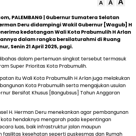
A
A
A
om, PALEMBANG | Gubernur Sumatera Selatan
Herman Deru didampingi Wakil Gubernur [Wagub] H
enerima kedatangan Wali Kota Prabumulih H Arlan
rannya dalam rangka bersilaturahmi di Ruang
r, Senin 21 April 2025, pagi.
dibahas dalam pertemuan singkat tersebut termasuk
ram Super Prioritas Kota Prabumulih.
tan itu Wali Kota Prabumulih H Arlan juga melakukan
angunan Kota Prabumulih serta mengajukan usulan
rnur Bersifat Khusus [Bangubsus] Tahun Anggaran
sel H. Herman Deru menekankan agar pembangunan
/kota hendaknya mengarah pada kepentingan
cara luas, baik infrastruktur jalan maupun
fasilitas kesehatan seperti puskesmas dan Rumah