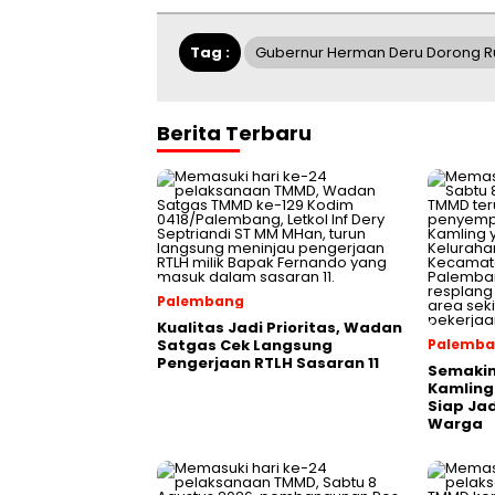
Tag :
Gubernur Herman Deru Dorong R
Berita Terbaru
Palembang
Kualitas Jadi Prioritas, Wadan
Satgas Cek Langsung
Palemb
Pengerjaan RTLH Sasaran 11
Semakin 
Kamling
Siap Ja
Warga