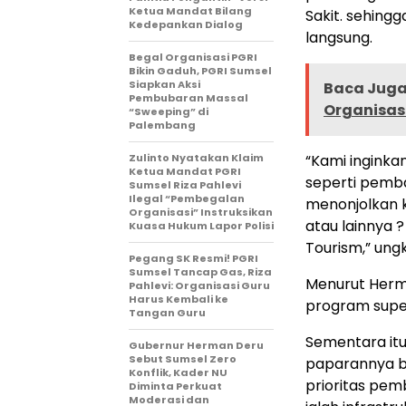
Ketua Mandat Bilang
Sakit. sehin
Kedepankan Dialog
langsung.
Begal Organisasi PGRI
Bikin Gaduh, PGRI Sumsel
Siapkan Aksi
Baca Juga
Pembubaran Massal
Organisasi
“Sweeping” di
Palembang
Zulinto Nyatakan Klaim
“Kami ingink
Ketua Mandat PGRI
seperti pemba
Sumsel Riza Pahlevi
Ilegal “Pembegalan
menonjolkan 
Organisasi” Instruksikan
atau lainnya 
Kuasa Hukum Lapor Polisi
Tourism,” ung
Pegang SK Resmi! PGRI
Sumsel Tancap Gas, Riza
Menurut Herm
Pahlevi: Organisasi Guru
Harus Kembali ke
program super
Tangan Guru
Sementara itu
Gubernur Herman Deru
Sebut Sumsel Zero
paparannya b
Konflik, Kader NU
prioritas pem
Diminta Perkuat
Moderasi dan