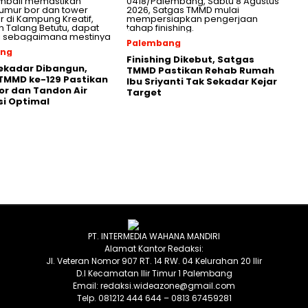
Palembang
ang
Finishing Dikebut, Satgas
ekadar Dibangun,
TMMD Pastikan Rehab Rumah
TMMD ke-129 Pastikan
Ibu Sriyanti Tak Sekadar Kejar
or dan Tandon Air
Target
si Optimal
PT. INTERMEDIA WAHANA MANDIRI
Alamat Kantor Redaksi:
Jl. Veteran Nomor 907 RT. 14 RW. 04 Kelurahan 20 Ilir
D.I Kecamatan Ilir Timur 1 Palembang
Email: redaksi.wideazone@gmail.com
Telp. 081212 444 644 – 0813 67459281