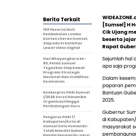
WIDEAZONE.c
Berita Terkait
[Sumsel] H 
160 Peserta Ikuti
Cik Ujang m
Pembekalan Lomba
beserta jaja
Konten Literasi Sumsel,
Siap Adu Kreativitas
Rapat Gubernu
Lewat Video Digital ‎
Sejumlah hal 
Hari Bhayangkara ke-
80, Polda Sumsel
apa saja prog
Tegaskan Siap Kawal
Program Strategis
Nasional dan Stabilitas
Dalam kesempa
Keamanan ‎
paparan pemb
Bantuan Gube
Konkerprov PGRI Sumsel
I/2026 Soroti Dinamika
2025.
Organisasi hingga
Perlindungan Guru ‎
Gubernur Sum
Pengurus PGRI 17
di Kabupaten
Kabupaten/Kota di
masyarakat se
Sumsel Satu Komando:
Tolak Mandat bukan
pembangunan 
Panitia Pengantin–Versi