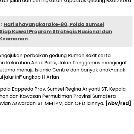
ruktur jalan dan peningkatan kapasitas gedung RSUD Kota
:
Hari Bhayangkara ke-80, Polda Sumsel
Siap Kawal Program Strategis Nasional dan
 Keamanan ‎
engajukan perbaikan gedung Rumah Sakit serta
jalan Kelurahan Anak Petai, Jalan Tanggamus mengingat
es utama menuju Islamic Centre dan banyak anak-anak
i jalur ini” ungkap H Arlan
epala Bappeda Prov. Sumsel Regina Ariyanti ST, Kepala
han dan Kawasan Permukiman Provinsi Sumatera
Novian Aswardani ST MM IPM, dan OPD lainnya.
[AbV/red]