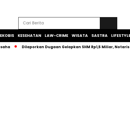
EKOBIS
KESEHATAN
LAW-CRIME
WISATA
SASTRA
LIFESTYL
a
Dilaporkan Dugaan Gelapkan SHM Rp1,5 Miliar, Notaris HRY