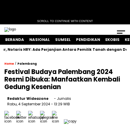
SCROLL TO CONTINUE WITH CONTENT
BERANDA
NASIONAL
SUMSEL
PENDIDIKAN
EKOBIS
KE
Notaris HRY: Ada Perjanjian Antara Pemilik Tanah dengan Develop
/
Home
Palembang
Festival Budaya Palembang 2024
Resmi Dibuka: Manfaatkan Kembali
Gedung Kesenian
Redaktur Wideazone
- Jurnalis
Rabu, 4 September 2024
- 13:29 WIB