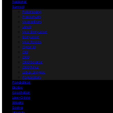
Nasional
Sumsel
Palembang
Prabumulih
Muara Enim
Lahat
Musi Banyuasin
Banyuasin
Musi Rawas
Ogan Ilir
OKI
OKU
OKU Selatan
OKU Timur
Lubuk Linggau
Pagaralam
Pendidikan
Ekobis
Kesehatan
Law-Crime
Wisata
Sastra
Lifestyle