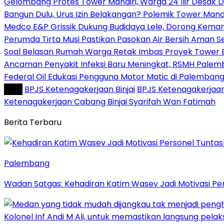
Gelombang Protes Tower Mandiri, Warga 24 Ilir Desak 
Bangun Dulu, Urus Izin Belakangan? Polemik Tower Mandi
Medco E&P Grissik Dukung Budidaya Lele, Dorong Kema
Perumda Tirta Musi Pastikan Pasokan Air Bersih Aman 
Soal Belasan Rumah Warga Retak Imbas Proyek Tower Bank
Ancaman Penyakit Infeksi Baru Meningkat, RSMH Palem
Federal Oil Edukasi Pengguna Motor Matic di Palemban
Tag :
BPJS Ketenagakerjaan Binjai
BPJS Ketenagakerjaan
Ketenagakerjaan Cabang Binjai Syarifah Wan Fatimah
Berita Terbaru
Palembang
Wadan Satgas: Kehadiran Katim Wasev Jadi Motivasi Pe