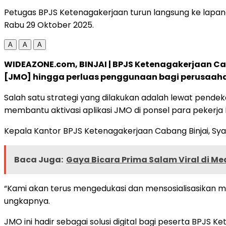
Petugas BPJS Ketenagakerjaan turun langsung ke lapang
Rabu 29 Oktober 2025.
A
A
A
WIDEAZONE.com, BINJAI | BPJS Ketenagakerjaan C
[JMO] hingga perluas penggunaan bagi perusaahaa
Salah satu strategi yang dilakukan adalah lewat pend
membantu aktivasi aplikasi JMO di ponsel para pekerja 
Kepala Kantor BPJS Ketenagakerjaan Cabang Binjai, S
Baca Juga:
Gaya Bicara Prima Salam Viral di Me
“Kami akan terus mengedukasi dan mensosialisasikan man
ungkapnya.
JMO ini hadir sebagai solusi digital bagi peserta BPJS K