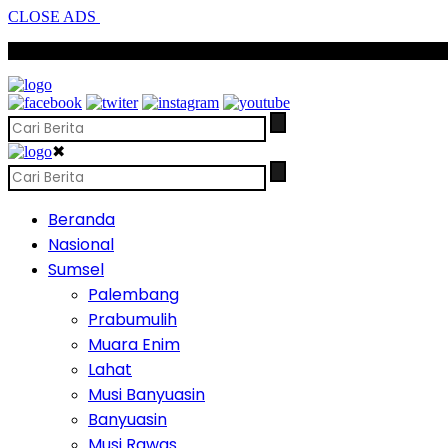
CLOSE ADS
SCROLL TO CONTINUE WITH CONTENT
✖
Beranda
Nasional
Sumsel
Palembang
Prabumulih
Muara Enim
Lahat
Musi Banyuasin
Banyuasin
Musi Rawas