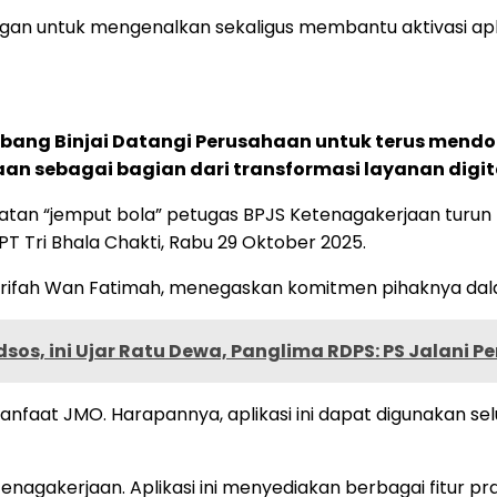
an untuk mengenalkan sekaligus membantu aktivasi aplika
abang Binjai Datangi Perusahaan untuk terus mend
n sebagai bagian dari transformasi layanan digit
ekatan “jemput bola” petugas BPJS Ketenagakerjaan turu
PT Tri Bhala Chakti, Rabu 29 Oktober 2025.
yarifah Wan Fatimah, menegaskan komitmen pihaknya da
dsos, ini Ujar Ratu Dewa, Panglima RDPS: PS Jalani 
faat JMO. Harapannya, aplikasi ini dapat digunakan selur
etenagakerjaan. Aplikasi ini menyediakan berbagai fitur p