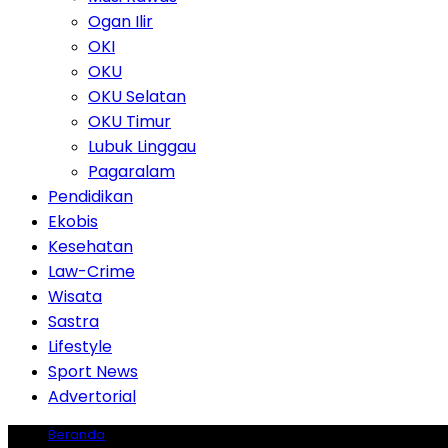
Ogan Ilir
OKI
OKU
OKU Selatan
OKU Timur
Lubuk Linggau
Pagaralam
Pendidikan
Ekobis
Kesehatan
Law-Crime
Wisata
Sastra
Lifestyle
Sport News
Advertorial
Beranda