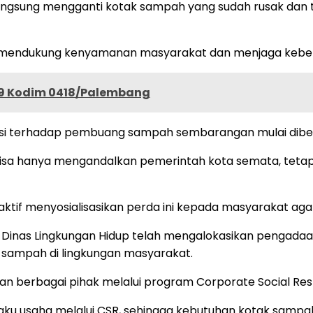
langsung mengganti kotak sampah yang sudah rusak dan t
 mendukung kenyamanan masyarakat dan menjaga kebers
29 Kodim 0418/Palembang
nksi terhadap pembuang sampah sembarangan mulai diber
isa hanya mengandalkan pemerintah kota semata, tetapi
 aktif menyosialisasikan perda ini kepada masyarakat aga
Dinas Lingkungan Hidup telah mengalokasikan pengadaan
sampah di lingkungan masyarakat.
an berbagai pihak melalui program Corporate Social Resp
aku usaha melalui CSR, sehingga kebutuhan kotak sampa