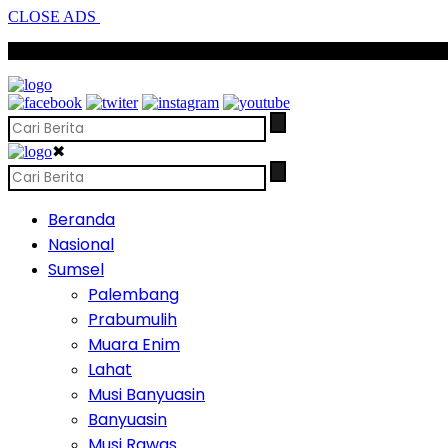
CLOSE ADS
SCROLL TO CONTINUE WITH CONTENT
✖
Beranda
Nasional
Sumsel
Palembang
Prabumulih
Muara Enim
Lahat
Musi Banyuasin
Banyuasin
Musi Rawas