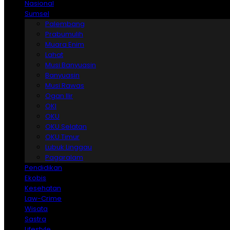
Nasional
Sumsel
Palembang
Prabumulih
Muara Enim
Lahat
Musi Banyuasin
Banyuasin
Musi Rawas
Ogan Ilir
OKI
OKU
OKU Selatan
OKU Timur
Lubuk Linggau
Pagaralam
Pendidikan
Ekobis
Kesehatan
Law-Crime
Wisata
Sastra
Lifestyle