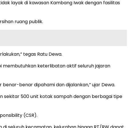
idak layak di kawasan Kambang Iwak dengan fasilitas
ihan ruang publik.
lakukan,” tegas Ratu Dewa.
 membutuhkan keterlibatan aktif seluruh jajaran
r benar-benar dipahami dan dijalankan,” ujar Dewa.
 sekitar 500 unit kotak sampah dengan berbagai tipe
onsibility (CSR).
h di seluruh kecamatan, kelurahan hingga RT/RW dapat