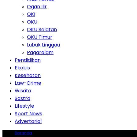
Ogan Ilir
OKI
OKU
OKU Selatan
OKU Timur
Lubuk Linggau
Pagaralam
Pendidikan
Ekobis
Kesehatan
Law-Crime
Wisata
Sastra
Lifestyle
Sport News
Advertorial
Beranda