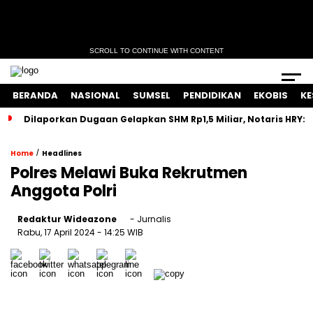
SCROLL TO CONTINUE WITH CONTENT
BERANDA
NASIONAL
SUMSEL
PENDIDIKAN
EKOBIS
KE
Dilaporkan Dugaan Gelapkan SHM Rp1,5 Miliar, Notaris HRY:
/
Home
Headlines
Polres Melawi Buka Rekrutmen
Anggota Polri
Redaktur Wideazone
- Jurnalis
Rabu, 17 April 2024
- 14:25 WIB