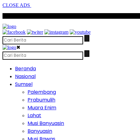
CLOSE ADS
SCROLL TO CONTINUE WITH CONTENT
✖
Beranda
Nasional
Sumsel
Palembang
Prabumulih
Muara Enim
Lahat
Musi Banyuasin
Banyuasin
Musi Rawas