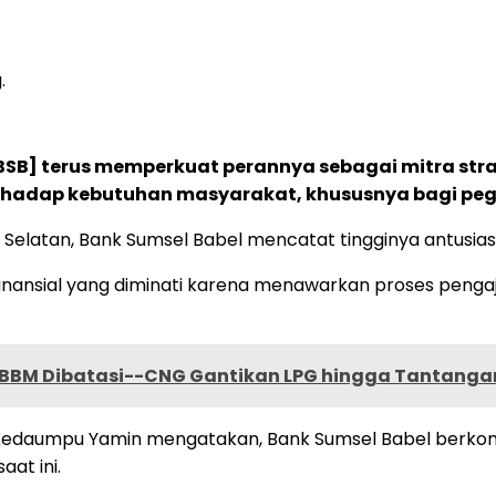
.
BSB] terus memperkuat perannya sebagai mitra str
hadap kebutuhan masyarakat, khususnya bagi pegaw
 Selatan, Bank Sumsel Babel mencatat tingginya antusia
finansial yang diminati karena menawarkan proses pengaj
n, BBM Dibatasi--CNG Gantikan LPG hingga Tantanga
 Kedaumpu Yamin mengatakan, Bank Sumsel Babel berk
at ini.