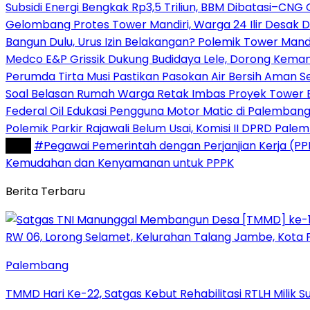
Subsidi Energi Bengkak Rp3,5 Triliun, BBM Dibatasi–CNG
Gelombang Protes Tower Mandiri, Warga 24 Ilir Desak 
Bangun Dulu, Urus Izin Belakangan? Polemik Tower Mandi
Medco E&P Grissik Dukung Budidaya Lele, Dorong Kema
Perumda Tirta Musi Pastikan Pasokan Air Bersih Aman 
Soal Belasan Rumah Warga Retak Imbas Proyek Tower Bank
Federal Oil Edukasi Pengguna Motor Matic di Palemban
Polemik Parkir Rajawali Belum Usai, Komisi II DPRD Pa
Tag :
#Pegawai Pemerintah dengan Perjanjian Kerja (PP
Kemudahan dan Kenyamanan untuk PPPK
Berita Terbaru
Palembang
TMMD Hari Ke-22, Satgas Kebut Rehabilitasi RTLH Milik S