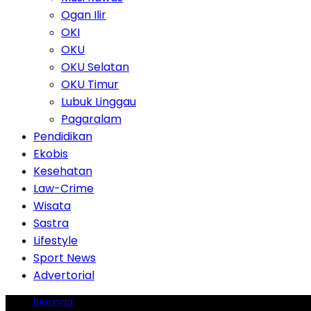
Ogan Ilir
OKI
OKU
OKU Selatan
OKU Timur
Lubuk Linggau
Pagaralam
Pendidikan
Ekobis
Kesehatan
Law-Crime
Wisata
Sastra
Lifestyle
Sport News
Advertorial
Beranda