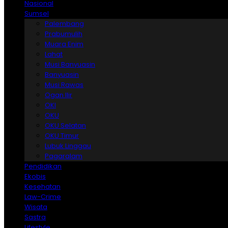
Nasional
Sumsel
Palembang
Prabumulih
Muara Enim
Lahat
Musi Banyuasin
Banyuasin
Musi Rawas
Ogan Ilir
OKI
OKU
OKU Selatan
OKU Timur
Lubuk Linggau
Pagaralam
Pendidikan
Ekobis
Kesehatan
Law-Crime
Wisata
Sastra
Lifestyle