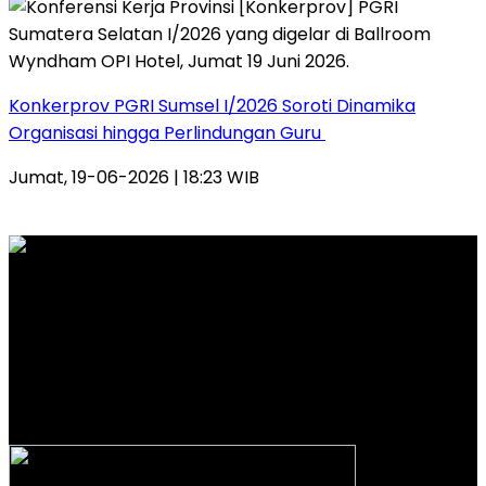
Konkerprov PGRI Sumsel I/2026 Soroti Dinamika
Organisasi hingga Perlindungan Guru ‎
Jumat, 19-06-2026 | 18:23 WIB
PT. INTERMEDIA WAHANA MANDIRI
Alamat Kantor Redaksi:
Jl. Veteran Nomor 907 RT. 14 RW. 04 Kelurahan 20 Ilir
D.I Kecamatan Ilir Timur 1 Palembang
Email: redaksi.wideazone@gmail.com
Telp. 081212 444 644 – 0813 67459281