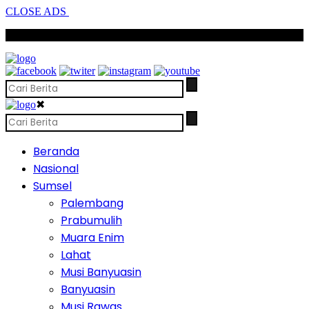
CLOSE ADS
SCROLL TO CONTINUE WITH CONTENT
✖
Beranda
Nasional
Sumsel
Palembang
Prabumulih
Muara Enim
Lahat
Musi Banyuasin
Banyuasin
Musi Rawas