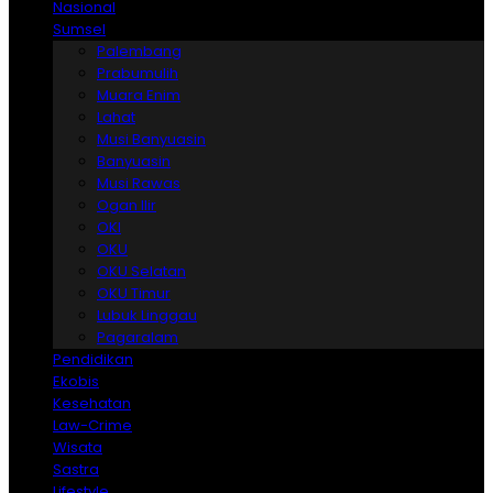
Nasional
Sumsel
Palembang
Prabumulih
Muara Enim
Lahat
Musi Banyuasin
Banyuasin
Musi Rawas
Ogan Ilir
OKI
OKU
OKU Selatan
OKU Timur
Lubuk Linggau
Pagaralam
Pendidikan
Ekobis
Kesehatan
Law-Crime
Wisata
Sastra
Lifestyle