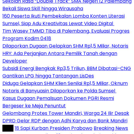
Sekolah Rasa “Double Track” SMA Negeri 12 Palembang
Bekali Siswa Skill hingga Wirausaha
160 Peserta Ikuti Pembekalan Lomba Konten Literasi
Sumsel, Siap Adu Kreativitas Lewat Video Digital ‎
Tim Wasev TMMD Tiba di Palembang, Evaluasi Progres
Program Kodim 0418
Dilaporkan Dugaan Gelapkan SHM Rp1,5 Miliar, Notaris
HRY: Ada Perjanjian Antara Pemilik Tanah dengan
Developer
Subsidi Energi Bengkak Rp3,5 Triliun, BBM Dibatasi–CNG
Gantikan LPG hingga Tantangan LisDes
Diduga Gelapkan SHM Klien Senilai Rp1,5 Miliar, Oknum
Notaris di Banyuasin Dilaporkan ke Polda Sumsel ‎
Kasus Dugaan Pemalsuan Dokumen PGRI Resmi
Bergeser ke Meja Penuntut
Gelombang Protes Tower Mandiri, Warga 24 Ilir Desak
DPRD Gelar RDP dengan Adhi Karya dan Bank Mandiri
Tag :
18 Sapi Kurban Presiden Prabowo
Breaking News