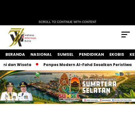
SCROLL TO CONTINUE WITH CONTENT
BERANDA
NASIONAL
SUMSEL
PENDIDIKAN
EKOBIS
KE
 dan Wisata
Ponpes Modern Al-Fahd Sesalkan Peristiwa Keke