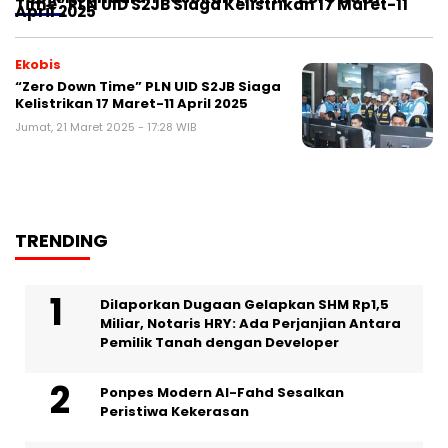
Time” PLN UID S2JB Siaga Kelistrikan 17 Maret-11
April 2025
Ekobis
“Zero Down Time” PLN UID S2JB Siaga
Kelistrikan 17 Maret-11 April 2025
Jumat, 21 Maret 2025 - 17:28 WIB
TRENDING
Dilaporkan Dugaan Gelapkan SHM Rp1,5
Miliar, Notaris HRY: Ada Perjanjian Antara
Pemilik Tanah dengan Developer
Ponpes Modern Al-Fahd Sesalkan
Peristiwa Kekerasan