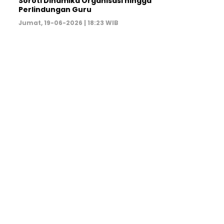
Soroti Dinamika Organisasi hingga
Perlindungan Guru ‎
Jumat, 19-06-2026 | 18:23 WIB