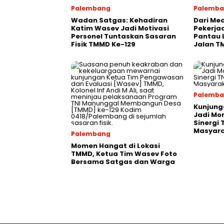
Palembang
Palemb
Wadan Satgas: Kehadiran
Dari Med
Katim Wasev Jadi Motivasi
Pekerja
Personel Tuntaskan Sasaran
Pantau 
Fisik TMMD Ke-129
Jalan T
Palemb
Kunjung
Jadi M
Sinergi
Masyar
Palembang
Momen Hangat di Lokasi
TMMD, Ketua Tim Wasev Foto
Bersama Satgas dan Warga