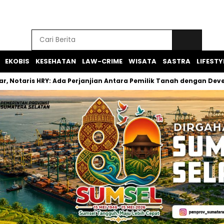
EKOBIS
KESEHATAN
LAW-CRIME
WISATA
SASTRA
LIFESTY
r, Notaris HRY: Ada Perjanjian Antara Pemilik Tanah dengan Dev