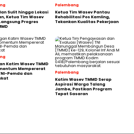
ang
Palembang
an Sulit hingga Lokasi
Ketua Tim Wasev Pantau
an, Ketua Tim Wasev
Rehabilitasi Pos Kamling,
Langsung Progres
Tekankan Kualitas Pekerjaan
MMD
ang
an Katim Wasev TMMD
omentum Mempererat
Palembang
 TNI-Pemda dan
akat
Katim Wasev TMMD Serap
Aspirasi Warga Talang
Jambe, Pastikan Program
Tepat Sasaran