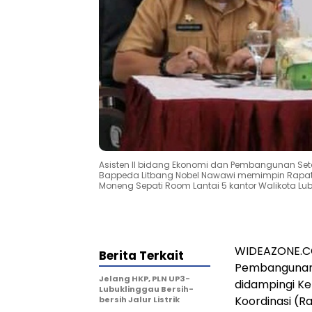
Asisten II bidang Ekonomi dan Pembangunan Setd
Bappeda Litbang Nobel Nawawi memimpin Rapat K
Moneng Sepati Room Lantai 5 kantor Walikota Lub
WIDEAZONE.CO
Berita Terkait
Pembangunan S
Jelang HKP, PLN UP3-
didampingi K
Lubuklinggau Bersih-
Koordinasi (R
bersih Jalur Listrik