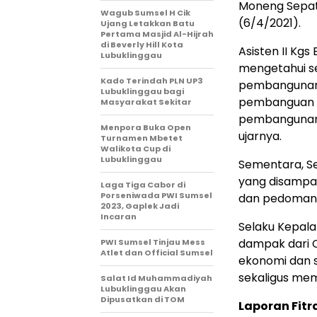
Moneng Sepati
Wagub Sumsel H Cik
(6/4/2021).
Ujang Letakkan Batu
Pertama Masjid Al-Hijrah
di Beverly Hill Kota
Asisten II Kgs
Lubuklinggau
mengetahui s
Kado Terindah PLN UP3
pembangunan d
Lubuklinggau bagi
pembanguan ti
Masyarakat Sekitar
pembangunan 2
Menpora Buka Open
ujarnya.
Turnamen Mbetet
Walikota Cup di
Lubuklinggau
Sementara, S
yang disampai
Laga Tiga Cabor di
Porseniwada PWI Sumsel
dan pedoman 
2023, Gaplek Jadi
Incaran
Selaku Kepal
dampak dari 
PWI Sumsel Tinjau Mess
Atlet dan Official Sumsel
ekonomi dan so
sekaligus mem
Salat Id Muhammadiyah
Lubuklinggau Akan
Dipusatkan di TOM
Laporan Fitr