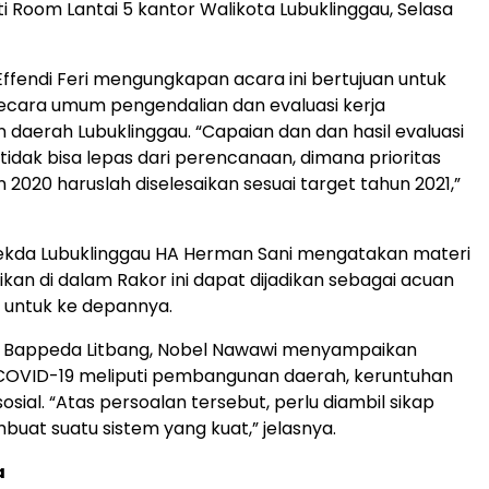
 Room Lantai 5 kantor Walikota Lubuklinggau, Selasa
 Effendi Feri mengungkapan acara ini bertujuan untuk
ecara umum pengendalian dan evaluasi kerja
aerah Lubuklinggau. “Capaian dan dan hasil evaluasi
dak bisa lepas dari perencanaan, dimana prioritas
020 haruslah diselesaikan sesuai target tahun 2021,”
ekda Lubuklinggau HA Herman Sani mengatakan materi
kan di dalam Rakor ini dapat dijadikan sebagai acuan
untuk ke depannya.
a Bappeda Litbang, Nobel Nawawi menyampaikan
COVID-19 meliputi pembangunan daerah, keruntuhan
sial. “Atas persoalan tersebut, perlu diambil sikap
buat suatu sistem yang kuat,” jelasnya.
a